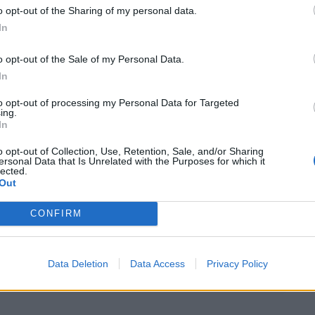
o opt-out of the Sharing of my personal data.
Reset password
dami
In
ti
Log In
Reset P
ARTICOLO SUCCESSIVO
o opt-out of the Sale of my Personal Data.
Mikhail Gorbaciov è morto
all'età di 91 anni
In
to opt-out of processing my Personal Data for Targeted
ing.
In
o opt-out of Collection, Use, Retention, Sale, and/or Sharing
ersonal Data that Is Unrelated with the Purposes for which it
lected.
Out
CONFIRM
Data Deletion
Data Access
Privacy Policy