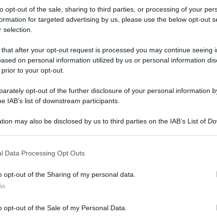
to opt-out of the sale, sharing to third parties, or processing of your per
formation for targeted advertising by us, please use the below opt-out s
 selection.
0
 that after your opt-out request is processed you may continue seeing i
ased on personal information utilized by us or personal information dis
 prior to your opt-out.
rately opt-out of the further disclosure of your personal information by
he IAB’s list of downstream participants.
tion may also be disclosed by us to third parties on the IAB’s List of 
ARTICOLO SUCCESSIVO
 that may further disclose it to other third parties.
o E-mail
Manovra 2022, la bozza: da
taglio tasse a pensioni e
l Data Processing Opt Outs
Reddito di Cittadinanza
o opt-out of the Sharing of my personal data.
Reset password
dami
In
ti
Log In
Reset P
o opt-out of the Sale of my Personal Data.