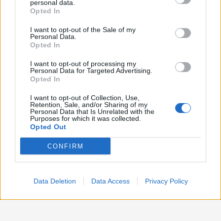
personal data.
Opted In
Politica
1.991
I want to opt-out of the Sale of my
Primo piano
2.619
Personal Data.
Opted In
Proposte
13
I want to opt-out of processing my
Personal Data for Targeted Advertising.
Sanità
1.962
Opted In
I want to opt-out of Collection, Use,
Retention, Sale, and/or Sharing of my
Personal Data that Is Unrelated with the
Purposes for which it was collected.
Opted Out
CONFIRM
Data Deletion
Data Access
Privacy Policy
Preferenze Privacy
Preferenze Privacy