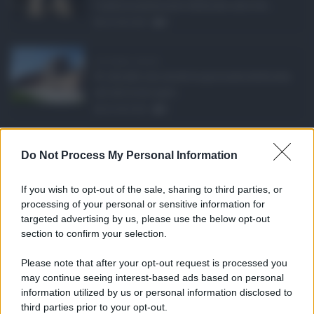
tradizionalmente dedicato alle fer ...
06.08.2026
0
Ars Sicilia, chiude ...
Si chiude con un'altra giornata dedicata
all'attività ispet ...
06.08.2026
0
Definizione agevolat ...
Do Not Process My Personal Information
Anche il Comune di Catania aderisce
alla definizione agevola ...
If you wish to opt-out of the sale, sharing to third parties, or
06.08.2026
0
processing of your personal or sensitive information for
targeted advertising by us, please use the below opt-out
section to confirm your selection.
CATEGORIE
Please note that after your opt-out request is processed you
Ambiente
1.404
may continue seeing interest-based ads based on personal
information utilized by us or personal information disclosed to
Attualità
6.106
third parties prior to your opt-out.