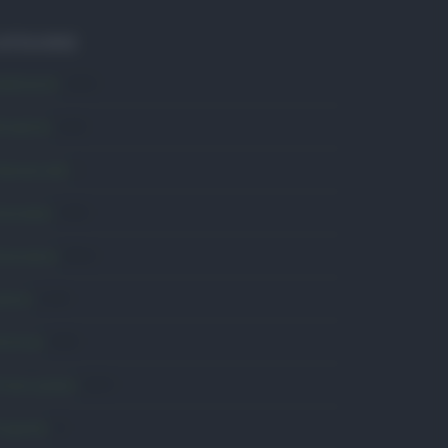
ATEGORIE
mbiente
1.404
ttualità
6.106
omunicati
6
onsumo
1.930
conomia
2.864
avoro
2.139
olitica
1.990
rimo piano
2.619
roposte
13