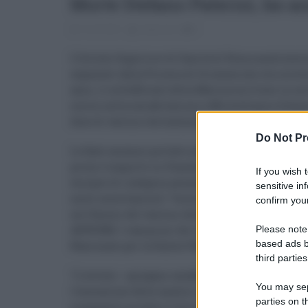
Morte Stefano Paternò, Iss an
15.04.2021
redazione
0
L'Istituto Superiore di Sanità di Roma analizzerà 
segnalati dalla Procura di Siracusa che sta coord
anni, il sottufficiale della Marina militare in se
scorso nella sua abitazione a Misterbianco (Cata
dose di vaccino Astrazeneca.
Do Not Pr
Le fiale saranno portate nei prossimi giorni dai 
primo trasporto in Olanda. Il pm Gaetano Bono, t
If you wish 
europeo di indagine penale, in coordinamento con
sensitive in
nuovi accertamenti "tecnici irripetibili" per stab
confirm your
nei flaconi del vaccino AstraZeneca relativo a s
Please note
ABW2586. I campioni dei lotti sono stati consegna
based ads b
Nazionale per la Salute Pubblica e l'Ambiente, c
third parties
"L'istituto - spiegano carabinieri - comprende an
You may sepa
l'esecuzione delle analisi volte a stabilire le ca
parties on t
a sequestro su tutto il territorio nazionale dalla 