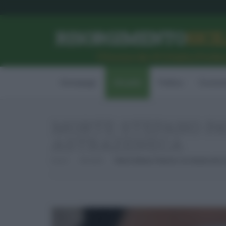
RISORGIMENTO
SICI
l’Unione dei #CittadiniPerBe
Homepage
Attualità
Politica
Econom
MORTE STEFANO PA
ASTRAZENECA
Home
Attualità
Morte Stefano Paternò, Iss Analizzerà 