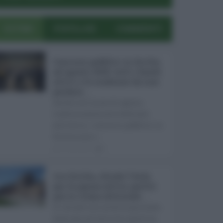
ULTIMI
POPOLARI
COMMENTI
Concorsi pubblici in Sicilia
ad agosto 2026: tutti i bandi
attivi e le scadenze da non
perdere ...
Anche nel mese di agosto,
tradizionalmente dedicato
alle ferie, i concorsi pubblici in
Sicilia non s ...
06.08.2026
0
Ars Sicilia, chiude l'Aula
per la pausa estiva: partiti
già in clima elettorale ...
Si chiude con un'altra giornata
dedicata all'attività ispettiva