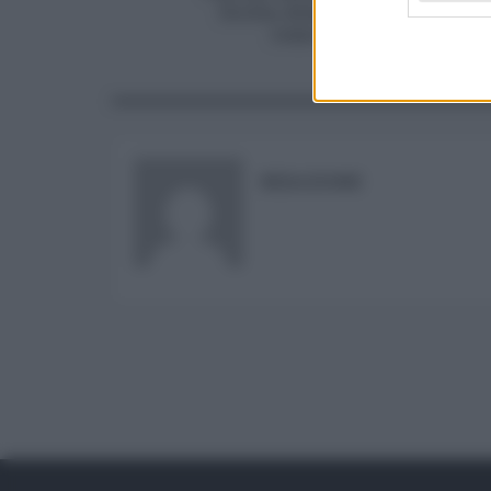
Sicilia, domani il via, ecco
come e per chi
REDAZIONE