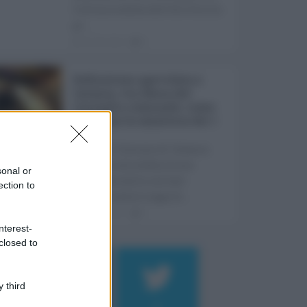
l'ultima seduta dell'Ars Sicilia
pr ...
06.08.2026
0
Definizione agevolata a
Catania, via libera del
Consiglio comunale: come
funziona la sanatoria dei t
...
Anche il Comune di Catania
aderisce alla definizione
sonal or
agevolata delle entrate
ection to
prevista dalla Legge di ...
06.08.2026
0
nterest-
closed to
 third