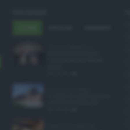
POST RECENTI
C
A
ULTIMI
POPOLARI
COMMENTI
A
Concorsi pubblici in ...
C
Anche nel mese di agosto,
tradizionalmente dedicato
C
alle fer ...
E
06.08.2026
0
L
Ars Sicilia, chiude ...
Si chiude con un'altra giornata
P
dedicata all'attività ispet ...
06.08.2026
0
P
P
Definizione agevolat ...