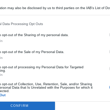
tion may also be disclosed by us to third parties on the IAB’s List of 
composizione del lotto anche in comparazione con altri
 that may further disclose it to other third parties.
porto dei sieri è stato eseguito con un velivolo Piaggio
o E-mail
i Pratica di Mare e l'utilizzo di speciali contenitori
l Data Processing Opt Outs
ella catena del freddo dai luoghi di prelievo fino alla
o opt-out of the Sharing of my personal data.
Reset password
dami
In
ti
Log In
Reset P
o opt-out of the Sale of my Personal Data.
0
In
to opt-out of processing my Personal Data for Targeted
ing.
In
o opt-out of Collection, Use, Retention, Sale, and/or Sharing
ersonal Data that Is Unrelated with the Purposes for which it
lected.
Out
ARTICOLO SUCCESSIVO
CONFIRM
Contributi per interventi su