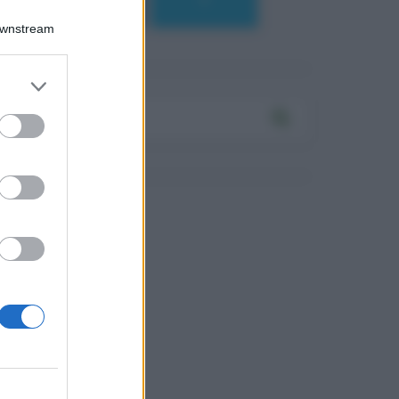
184
9
Downstream
Log In
assword