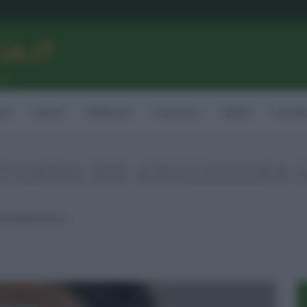
LIA.IT
ne
ia
Lavoro
Ambiente
Consumo
Sanità
Contatt
TERNÒ, ISS ANALIZZERÀ 
Lotti AstraZeneca