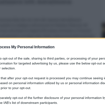
alizzerà lotti AstraZeneca
alcune fiale dei sei lotti del vaccino AstraZeneca
inando le indagini sulla morte di Stefano Paternó, 43
rvizio alla base di Augusta (Siracusa, deceduto il 9 marzo
nia) quindici ore dopo aver avuto somministrata la prima
ocess My Personal Information
carabinier del Nas che martedì scorso hanno effettuato il
itolare dell'inchiesta, ha infatti emesso un ordine
to opt-out of the sale, sharing to third parties, or processing of your per
 l'Autorità Giudiziaria dei Paesi Bassi, disponendo
formation for targeted advertising by us, please use the below opt-out s
ilire la natura e le caratteristiche di quanto contenuto
 selection.
ei lotti: ABV2856, ABV6096, ABV5811, ABV3374, ABW1277 e
 that after your opt-out request is processed you may continue seeing i
ti dai carabinieri del Nas di Catania al Rivm - Istituto
ased on personal information utilized by us or personal information dis
he ha sede a Bilthoven in Olanda.
 prior to your opt-out.
che il Laboratorio Europeo ufficiale, designato per
rately opt-out of the further disclosure of your personal information by
ratteristiche chimico-fisiche del lotto ABV2856, sottoposto
he IAB’s list of downstream participants.
Procura di Siracusa".