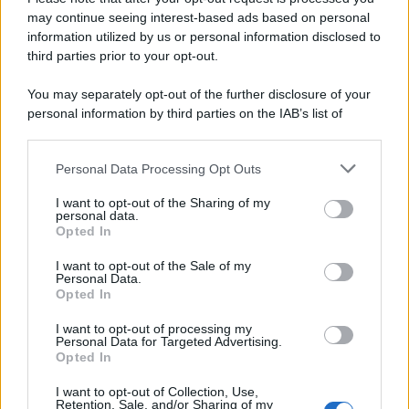
Ambiente
1.404
may continue seeing interest-based ads based on personal
information utilized by us or personal information disclosed to
Attualità
6.108
third parties prior to your opt-out.
Comunicati
6
You may separately opt-out of the further disclosure of your
personal information by third parties on the IAB’s list of
Consumo
1.930
downstream participants.
Economia
2.866
Personal Data Processing Opt Outs
This information may also be disclosed by us to third parties
on the IAB’s List of Downstream Participants that may further
Lavoro
2.139
I want to opt-out of the Sharing of my
disclose it to other third parties.
personal data.
Opted In
Politica
1.992
I want to opt-out of the Sale of my
Primo piano
2.620
Personal Data.
Opted In
Proposte
13
I want to opt-out of processing my
Personal Data for Targeted Advertising.
Sanità
1.962
Opted In
I want to opt-out of Collection, Use,
Retention, Sale, and/or Sharing of my