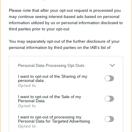
Please note that after your opt-out request is processed you
Ambiente
1.404
may continue seeing interest-based ads based on personal
information utilized by us or personal information disclosed to
Attualità
6.108
third parties prior to your opt-out.
Comunicati
6
You may separately opt-out of the further disclosure of your
personal information by third parties on the IAB’s list of
Consumo
1.930
downstream participants.
Economia
2.865
Personal Data Processing Opt Outs
This information may also be disclosed by us to third parties
on the IAB’s List of Downstream Participants that may further
Lavoro
2.139
I want to opt-out of the Sharing of my
disclose it to other third parties.
personal data.
Opted In
Politica
1.991
I want to opt-out of the Sale of my
Primo piano
2.619
Personal Data.
Opted In
Proposte
13
I want to opt-out of processing my
Personal Data for Targeted Advertising.
Sanità
1.962
Opted In