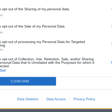
o opt-out of the Sharing of my personal data.
Reset password
dami
In
ti
Log In
Reset P
ARTICOLO SUCCESSIVO
o opt-out of the Sale of my Personal Data.
Formazione in Sicilia: la nuova
In
graduatoria dell’Avviso 8
to opt-out of processing my Personal Data for Targeted
ing.
In
o opt-out of Collection, Use, Retention, Sale, and/or Sharing
ersonal Data that Is Unrelated with the Purposes for which it
lected.
Out
CONFIRM
Data Deletion
Data Access
Privacy Policy