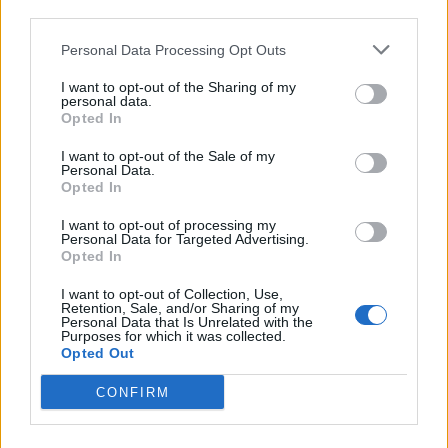
downstream participants.
Economia
2.866
Personal Data Processing Opt Outs
This information may also be disclosed by us to third parties
on the IAB’s List of Downstream Participants that may further
Lavoro
2.139
I want to opt-out of the Sharing of my
disclose it to other third parties.
personal data.
Opted In
Politica
1.992
I want to opt-out of the Sale of my
Primo piano
2.620
Personal Data.
Opted In
Proposte
13
I want to opt-out of processing my
Personal Data for Targeted Advertising.
Sanità
1.962
Opted In
I want to opt-out of Collection, Use,
Retention, Sale, and/or Sharing of my
Personal Data that Is Unrelated with the
Purposes for which it was collected.
Opted Out
CONFIRM