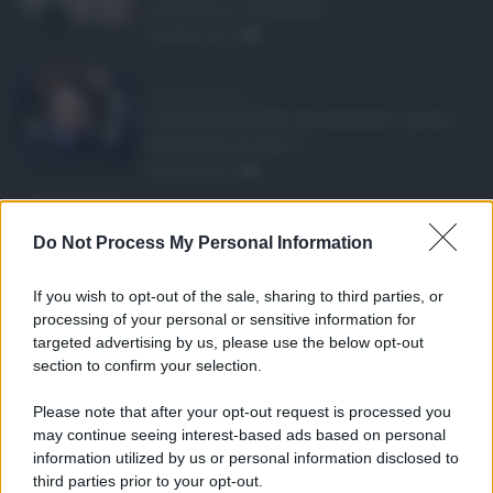
manovra in variazione ...
08.08.2026
0
Super Zes Sicilia, d ...
La Giunta Schifani ha stanziato i primi
10 milioni di euro d ...
08.08.2026
1
Eventi in Sicilia ad ...
Do Not Process My Personal Information
La Sicilia si conferma anche nell’estate
2026 uno dei prin ...
If you wish to opt-out of the sale, sharing to third parties, or
07.08.2026
0
processing of your personal or sensitive information for
targeted advertising by us, please use the below opt-out
section to confirm your selection.
CATEGORIE
Please note that after your opt-out request is processed you
Ambiente
1.404
may continue seeing interest-based ads based on personal
information utilized by us or personal information disclosed to
Attualità
6.108
third parties prior to your opt-out.