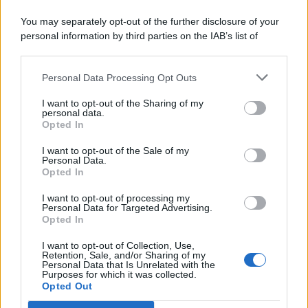
Comunicati
6
You may separately opt-out of the further disclosure of your
personal information by third parties on the IAB’s list of
Consumo
1.930
downstream participants.
Economia
2.866
Personal Data Processing Opt Outs
This information may also be disclosed by us to third parties
on the IAB’s List of Downstream Participants that may further
Lavoro
2.139
I want to opt-out of the Sharing of my
disclose it to other third parties.
personal data.
Opted In
Politica
1.992
I want to opt-out of the Sale of my
Primo piano
2.620
Personal Data.
Opted In
Proposte
13
I want to opt-out of processing my
Personal Data for Targeted Advertising.
Sanità
1.962
Opted In
I want to opt-out of Collection, Use,
Retention, Sale, and/or Sharing of my
Personal Data that Is Unrelated with the
Purposes for which it was collected.
Opted Out