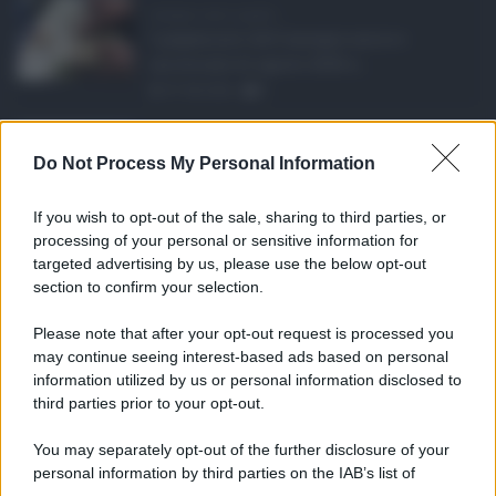
Assegno unico agosto ...
I pagamenti dell'assegno unico e
universale di agosto 2026 a ...
07.08.2026
0
Etna in eruzione, vo ...
Do Not Process My Personal Information
L'eruzione dell'Etna continua a
influenzare l'operatività d ...
If you wish to opt-out of the sale, sharing to third parties, or
07.08.2026
0
processing of your personal or sensitive information for
targeted advertising by us, please use the below opt-out
section to confirm your selection.
CATEGORIE
Please note that after your opt-out request is processed you
Ambiente
1.404
may continue seeing interest-based ads based on personal
information utilized by us or personal information disclosed to
Attualità
6.108
third parties prior to your opt-out.
Comunicati
6
You may separately opt-out of the further disclosure of your
personal information by third parties on the IAB’s list of
Consumo
1.930