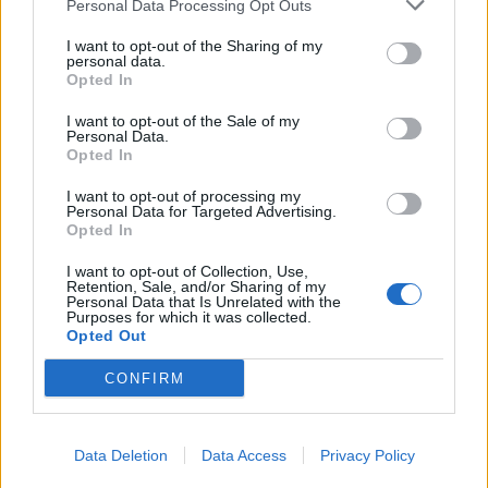
Personal Data Processing Opt Outs
This information may also be disclosed by us to third parties
on the IAB’s List of Downstream Participants that may further
Lavoro
2.139
I want to opt-out of the Sharing of my
disclose it to other third parties.
personal data.
Opted In
Politica
1.992
I want to opt-out of the Sale of my
Primo piano
2.620
Personal Data.
Opted In
Proposte
13
I want to opt-out of processing my
Personal Data for Targeted Advertising.
Sanità
1.962
Opted In
I want to opt-out of Collection, Use,
Retention, Sale, and/or Sharing of my
Personal Data that Is Unrelated with the
Purposes for which it was collected.
Opted Out
CONFIRM
Data Deletion
Data Access
Privacy Policy