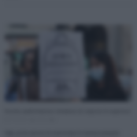
Scuola, mobilitazioni chiedono di riaprire le superiori
07.04.2021
risuser
0
Oggi, primo giorno di scuola dopo le vacanze pasquali,