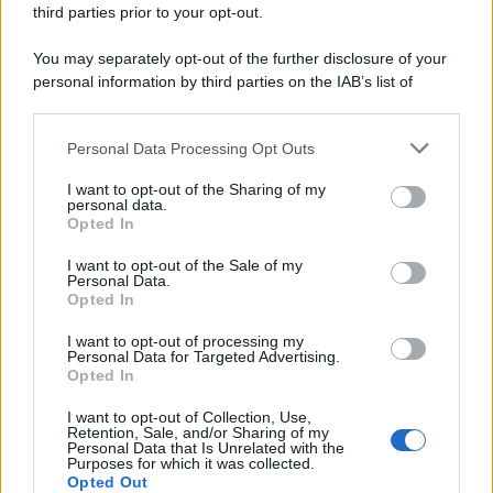
third parties prior to your opt-out.
Comunicati
6
You may separately opt-out of the further disclosure of your
personal information by third parties on the IAB’s list of
Consumo
1.930
downstream participants.
Economia
2.866
Personal Data Processing Opt Outs
This information may also be disclosed by us to third parties
on the IAB’s List of Downstream Participants that may further
Lavoro
2.139
I want to opt-out of the Sharing of my
disclose it to other third parties.
personal data.
Opted In
Politica
1.992
I want to opt-out of the Sale of my
Primo piano
2.620
Personal Data.
Opted In
Proposte
13
I want to opt-out of processing my
Personal Data for Targeted Advertising.
Sanità
1.962
Opted In
I want to opt-out of Collection, Use,
Retention, Sale, and/or Sharing of my
Personal Data that Is Unrelated with the
Purposes for which it was collected.
Opted Out