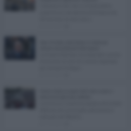
L’annuncio del varo in Giunta della
manovra in variazione di bilancio da
221 milioni di euro non s ...
08.08.2026
0
Super Zes Sicilia, dalla Regione 10 milioni per
sostenere gli investimenti delle imprese ...
La Giunta Schifani ha stanziato i primi
10 milioni di euro di risorse regionali
per avviare la Super ...
08.08.2026
1
Eventi in Sicilia ad agosto 2026: teatro, musica e
festival nei luoghi storici dell’Isola ...
La Sicilia si conferma anche nell’estate
2026 uno dei principali palcoscenici
culturali del Medite ...
07.08.2026
0