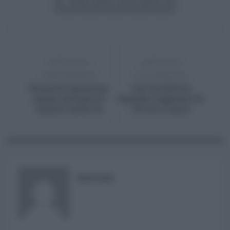
ARTICOLO
ARTICOLO
PRECEDENTE
SUCCESSIVO
Brunetta annuncia
Con la bolletta
mezzo milione di
digitale risparmio di
assunti nella Pa
36 euro l'anno
RISUSER