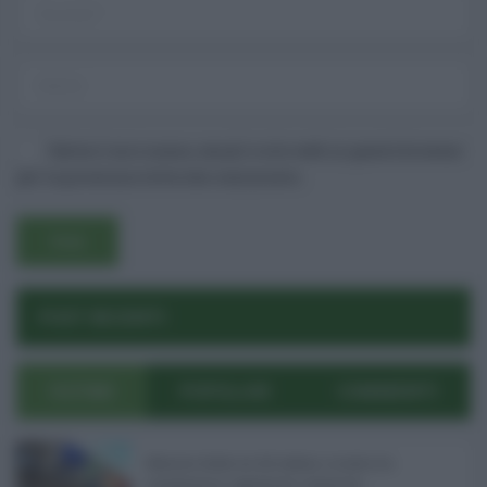
Salva il mio nome, email e sito web in questo browser
per la prossima volta che commento.
Username o E-mail
POST RECENTI
Log In
Ricordami
Registrati
Log In
ULTIMI
POPOLARI
COMMENTI
Reset password
Log In
Reset Password
Manovra Sicilia da 221 milioni, è scontro tra
maggioranza, opposizioni e sindacati ...