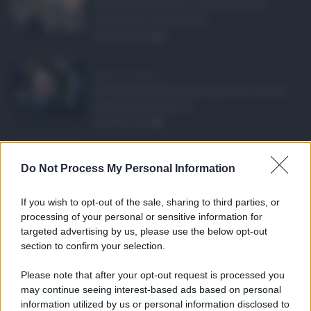
L’annuncio del varo in Giunta della
manovra in variazione ...
08.08.2026
0
Super Zes Sicilia, d ...
La Giunta Schifani ha stanziato i primi
10 milioni di euro d ...
08.08.2026
1
Eventi in Sicilia ad ...
Do Not Process My Personal Information
La Sicilia si conferma anche nell’estate
2026 uno dei prin ...
If you wish to opt-out of the sale, sharing to third parties, or
07.08.2026
0
processing of your personal or sensitive information for
targeted advertising by us, please use the below opt-out
section to confirm your selection.
CATEGORIE
Please note that after your opt-out request is processed you
Ambiente
1.404
may continue seeing interest-based ads based on personal
information utilized by us or personal information disclosed to
Attualità
6.108