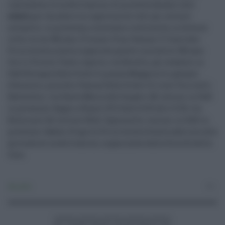
riprendono le mobilitazioni di protesta davanti alle
scuole
per chiedere la riapertura di tutti gli istituiti
scolastici, in presenza, sicurezza e continuità, in diverse
città, tra cui Milano, Firenze, Pisa, Faenza. Il Comitato
Priorità alla scuola organizza queste iniziative: Milano
Ore 11, Piccolo Teatro Aperto, via Rovello, gli studenti in
DAD Bologna Dalle 8 alle 9, piazza Maggiore 6, palazzo
d'Accursio, presidio Faenza Dalle 8 alle 13, liceo Torricelli-
Ballardini, via Santa Maria dell'Angelo 48, lezioni in DAD
in presenza Bagno a Ripoli (FI) Dalle 8.30 alle 13.30, via
Belmonte 40, Istituto Redi Caponnetto, lezioni in DAD in
presenza Sabato 10 aprile Priorità alla Scuola aderisce alla
giornata di mobilitazioni organizzata dalla Società della
Cura.
Attualità
0