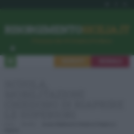
RISORGIMENTO
SICILIA.IT
l’Unione dei #CittadiniPerBene
ISCRIVITI
SEGNALA
SCUOLA,
MOBILITAZIONI
CHIEDONO DI RIAPRIRE
LE SUPERIORI
Home
Attualità
Scuola, Mobilitazioni Chiedono Di Riaprire Le
Superiori