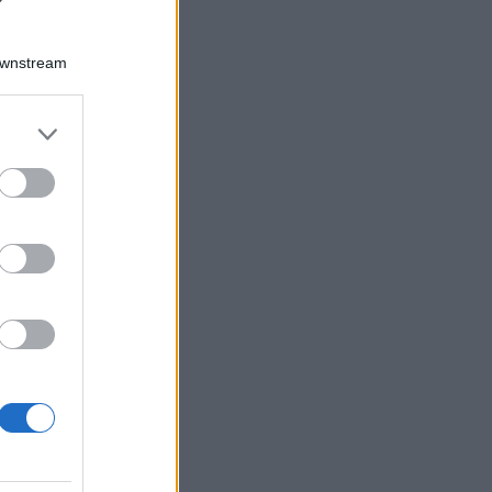
Downstream
Log In
assword