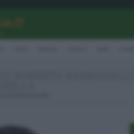
LIA.IT
ne
ia
Lavoro
Ambiente
Consumo
Sanità
Contatt
DACO ROBERTO BARBAGALL
IBILLA
Assolto Nell’Operazione Sibilla