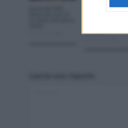
Carnevale 2021,
Interventi della
sfilata dei carri di
Regione siciliana
Acireale rinviata in
contro il dissesto
estate
idrogeologico ad
Acireale
Feb 10, 2021
0
Gen 28, 2025
0
Lascia una risposta