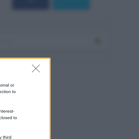
184
9
sonal or
ection to
nterest-
closed to
 third