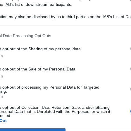
he IAB’s list of downstream participants.
tion may also be disclosed by us to third parties on the IAB’s List of 
 that may further disclose it to other third parties.
o E-mail
l Data Processing Opt Outs
o opt-out of the Sharing of my personal data.
Reset password
dami
In
ti
Log In
Reset P
o opt-out of the Sale of my Personal Data.
In
to opt-out of processing my Personal Data for Targeted
ing.
In
o opt-out of Collection, Use, Retention, Sale, and/or Sharing
ersonal Data that Is Unrelated with the Purposes for which it
lected.
Out