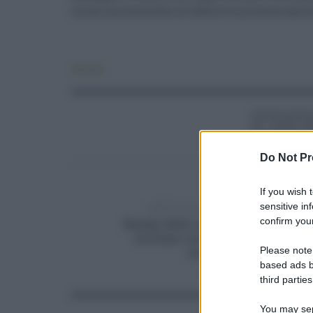
la sua innocenza fino al definitivo pronunciamen
Attualità
Do Not Pr
If you wish 
sensitive in
ARTICOLO PRECEDENTE
confirm your
Natale 2024: sconti sui voli per i
siciliani con il decreto "Stop
Please note
caro voli"
based ads b
third parties
You may sepa