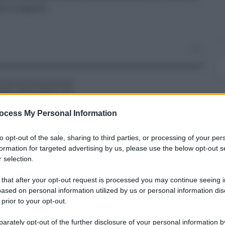
to in appello.
0
ocess My Personal Information
to opt-out of the sale, sharing to third parties, or processing of your per
formation for targeted advertising by us, please use the below opt-out s
ARTICOLO SUCCESSIVO
 selection.
Meteo Sicilia nel weekend:
attenzione a piogge, venti forti
 that after your opt-out request is processed you may continue seeing i
e calo delle temperature
ased on personal information utilized by us or personal information dis
 prior to your opt-out.
rately opt-out of the further disclosure of your personal information by