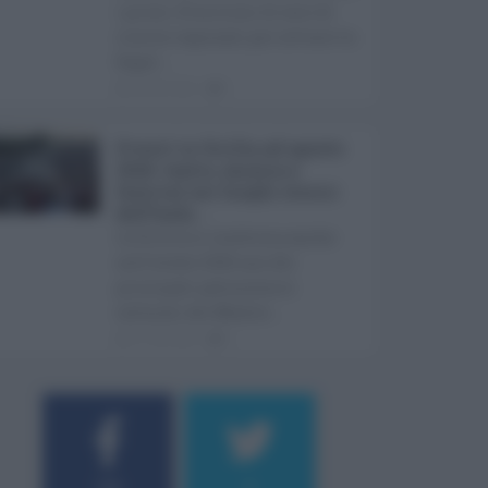
i primi 10 milioni di euro di
risorse regionali per avviare la
Super ...
08.08.2026
1
Eventi in Sicilia ad agosto
2026: teatro, musica e
festival nei luoghi storici
dell’Isola ...
La Sicilia si conferma anche
nell’estate 2026 uno dei
principali palcoscenici
culturali del Medite ...
07.08.2026
0