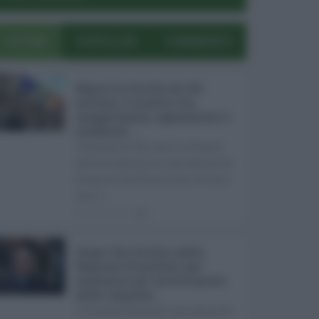
ULTIMI
POPOLARI
COMMENTI
Manovra Sicilia da 221
milioni, è scontro tra
maggioranza, opposizioni e
sindacati ...
L’annuncio del varo in Giunta
della manovra in variazione di
bilancio da 221 milioni di euro
non s ...
08.08.2026
0
Super Zes Sicilia, dalla
Regione 10 milioni per
sostenere gli investimenti
delle imprese ...
La Giunta Schifani ha stanziato