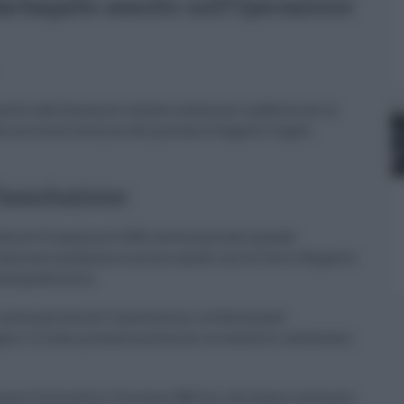
Barbagallo assolto nell’Operazione
ssolto dall’accusa di tentata induzione indebita con la
ne arriva al termine del processo d’appello legato
l’assoluzione
rdia di Finanza nel 2018, aveva suscitato grande
vata una condanna in primo grado, ma la Corte d’Appello
nda giudiziaria.
 aveva già chiesto l’assoluzione, evidenziando
agini vi erano presunte pressioni su venditori ambulanti
ncesco Continella e Vincenzo Mellia, che hanno sostenuto