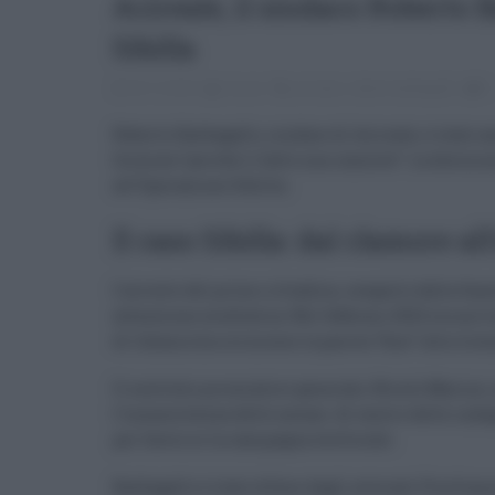
Acireale, il sindaco Roberto 
Sibilla
06.12.2024
risuser
acireale
,
roberto barbagallo
0
Roberto Barbagallo, sindaco di Acireale, è stato a
formula “perché il fatto non sussiste”. La decisio
all’Operazione Sibilla.
Il caso Sibilla: dal clamore al
L’arresto del primo cittadino, eseguito dalla Gua
attenzione mediatica. Nel febbraio 2022 era arri
di Catania ha ora messo la parola “fine” alla vice
Il sostituto procuratore generale, Nicolò Marino,
l’insussistenza delle accuse. Al centro delle ind
per favorire la campagna elettorale.
Barbagallo è stato difeso dagli avvocati Pierfra