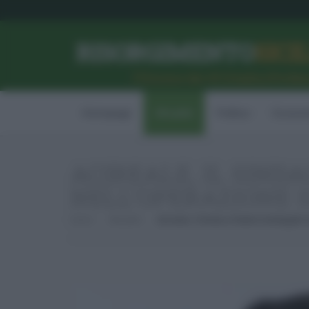
RISORGIMENTO
SICI
l’Unione dei #CittadiniPerBe
Homepage
Attualità
Politica
Econom
ACIREALE, IL SIN
NELL’OPERAZIONE S
Home
Attualità
Acireale, Il Sindaco Roberto Barbagallo 