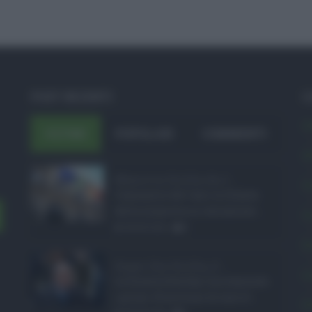
POST RECENTI
C
A
ULTIMI
POPOLARI
COMMENTI
A
Manovra Sicilia da 2 ...
C
L’annuncio del varo in Giunta
della manovra in variazione ...
C
08.08.2026
0
E
Super Zes Sicilia, d ...
L
La Giunta Schifani ha stanziato
i primi 10 milioni di euro d ...
P