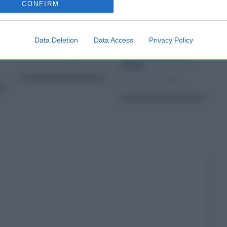
CONFIRM
Acireale,
Crollo masso nella
smaltimento rifiuti,
Timpa di Acireale:
211 sanzioni
rischio a Santa
Data Deletion
Data Access
Privacy Policy
comminate nel 2021
Maria la Scala, il
geologo spiega le
Giu 03, 2021
0
cause
Apr 07, 2026
0