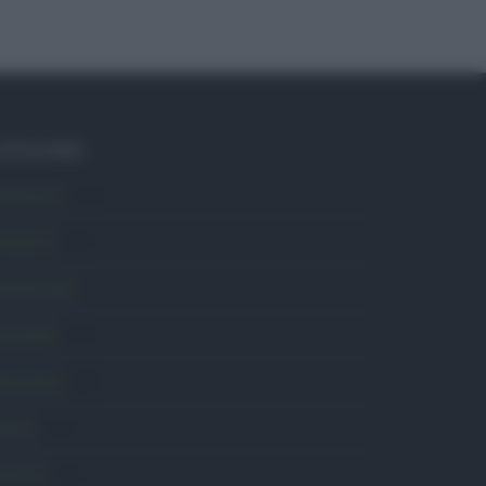
ATEGORIE
mbiente
1.404
ttualità
6.108
omunicati
6
onsumo
1.930
conomia
2.866
avoro
2.139
olitica
1.992