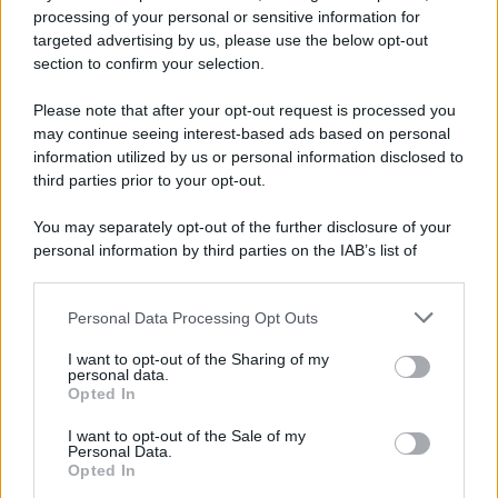
07.08.2026
1
processing of your personal or sensitive information for
targeted advertising by us, please use the below opt-out
section to confirm your selection.
CATEGORIE
Please note that after your opt-out request is processed you
Ambiente
1.404
may continue seeing interest-based ads based on personal
information utilized by us or personal information disclosed to
Attualità
6.108
third parties prior to your opt-out.
Comunicati
6
You may separately opt-out of the further disclosure of your
personal information by third parties on the IAB’s list of
Consumo
1.930
downstream participants.
Economia
2.866
Personal Data Processing Opt Outs
This information may also be disclosed by us to third parties
on the IAB’s List of Downstream Participants that may further
Lavoro
2.139
I want to opt-out of the Sharing of my
disclose it to other third parties.
personal data.
Opted In
Politica
1.992
I want to opt-out of the Sale of my
Primo piano
2.620
Personal Data.
Opted In
Proposte
13