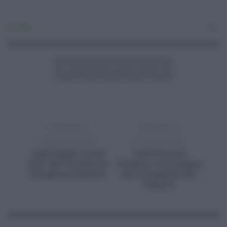
Attualità
0
ARTICOLO
ARTICOLO
PRECEDENTE
SUCCESSIVO
Isole Egadi “covid
Lidi Playa di
free” per l’estate ma
Catania, ci si prepara
bisogna accelerare
per la stagione del
rilancio