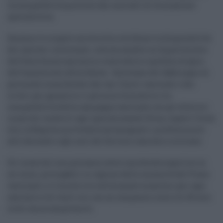
incompatibilità previste dai contratti di formazione
specialistica.
Saranno le singole università a verificare la disponibilità
dei sanitari interessati, comunicandolo al dipartimento
dell’Assistenza sanitaria e osservatorio epidemiologico
dell’assessorato della Salute. Sulla base del fabbisogno di
personale manifestato dai vari Centri vaccinali e dei
criteri per garantire il percorso formativo e la
compatibilità della campagna vaccinale con gli ulteriori
incarichi conferiti agli specializzandi (Usca, reparti Covid,
etc), la Regione provvederà ad assegnare i professionisti
alle Aziende e agli enti del Servizio sanitario siciliano.
Gli incarichi non potranno avere una durata superiore ai
sei mesi, prorogabili in ragione delle necessità del Piano
vaccinale, e il monte ore settimanale massimo per ogni
sanitario è di venti ore, con un compenso orario di 40 euro
lordi omnicomprensivi.