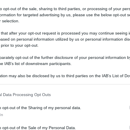
to opt-out of the sale, sharing to third parties, or processing of your per
0
formation for targeted advertising by us, please use the below opt-out s
 selection.
 that after your opt-out request is processed you may continue seeing i
ased on personal information utilized by us or personal information dis
 prior to your opt-out.
rately opt-out of the further disclosure of your personal information by
he IAB’s list of downstream participants.
ARTICOLO SUCCESSIVO
Incidente a Catania, coppia
tion may also be disclosed by us to third parties on the IAB’s List of 
travolta lungo la
 that may further disclose it to other third parties.
circonvallazione: muore una
o E-mail
ragazza
l Data Processing Opt Outs
o opt-out of the Sharing of my personal data.
Reset password
dami
In
ti
Log In
Reset P
o opt-out of the Sale of my Personal Data.