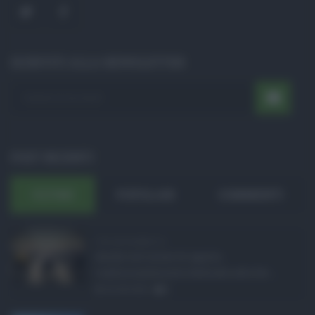
ISCRIVITI ALLA NEWSLETTER
POST RECENTI
ULTIMI
POPOLARI
COMMENTI
Concorsi pubblici in ...
Anche nel mese di agosto,
tradizionalmente dedicato alle fer ...
06.08.2026
0