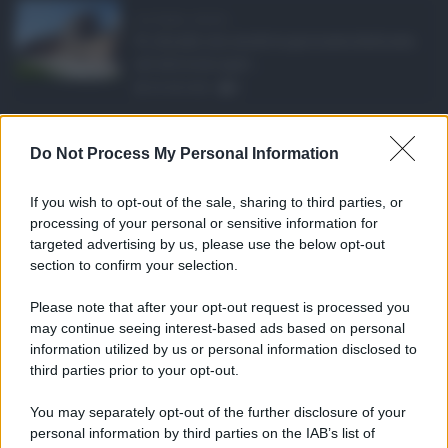
Ars Sicilia, chiude ...
Si chiude con un'altra giornata dedicata
all'attività ispet ...
06.08.2026
0
Definizione agevolat ...
Do Not Process My Personal Information
Anche il Comune di Catania aderisce
alla definizione agevola ...
If you wish to opt-out of the sale, sharing to third parties, or
06.08.2026
0
processing of your personal or sensitive information for
targeted advertising by us, please use the below opt-out
section to confirm your selection.
CATEGORIE
Please note that after your opt-out request is processed you
Ambiente
1.404
may continue seeing interest-based ads based on personal
information utilized by us or personal information disclosed to
Attualità
6.106
third parties prior to your opt-out.
Comunicati
6
You may separately opt-out of the further disclosure of your
personal information by third parties on the IAB’s list of
Consumo
1.930