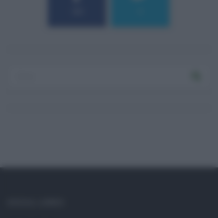
184
9
SOCIAL LINKS