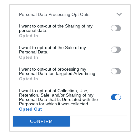
downstream participants.
Economia
2.864
Personal Data Processing Opt Outs
This information may also be disclosed by us to third parties
on the IAB’s List of Downstream Participants that may further
Lavoro
2.139
I want to opt-out of the Sharing of my
disclose it to other third parties.
personal data.
Opted In
Politica
1.990
I want to opt-out of the Sale of my
Primo piano
2.619
Personal Data.
Opted In
Proposte
13
I want to opt-out of processing my
Personal Data for Targeted Advertising.
Sanità
1.962
Opted In
I want to opt-out of Collection, Use,
Retention, Sale, and/or Sharing of my
Personal Data that Is Unrelated with the
Purposes for which it was collected.
Opted Out
CONFIRM