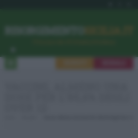
RISORGIMENTO
SICILIA.IT
l’Unione dei #CittadiniPerBene
ISCRIVITI
SEGNALA
VACCINI, ALMENO UNA
DOSE PER L’85,6% DEGLI
OVER 12
Home
Attualità
Vaccini, Almeno Una Dose Per L’85,6% Degli Over 12