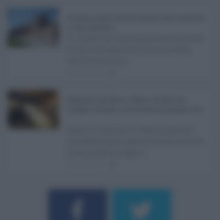
Ars Sicilia, chiude l'Aula per la pausa estiva: partiti già
in clima elettorale ...
Si chiude con un'altra giornata dedicata
all'attività ispettiva l'ultima seduta
dell'Ars Sicilia pr ...
06.08.2026
0
Definizione agevolata a Catania, via libera del
Consiglio comunale: come funziona la sanatoria dei t
...
Anche il Comune di Catania aderisce
alla definizione agevolata delle entrate
prevista dalla Legge di ...
06.08.2026
0