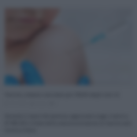
Vaccini, almeno una dose per l’85,6% degli over 12
18.10.2021
risuser
0
Secondo il report del governo, aggiornato a oggi, è salito a
87.580.232 il totale delle somministrazioni di vaccino anti
Covid in Italia.