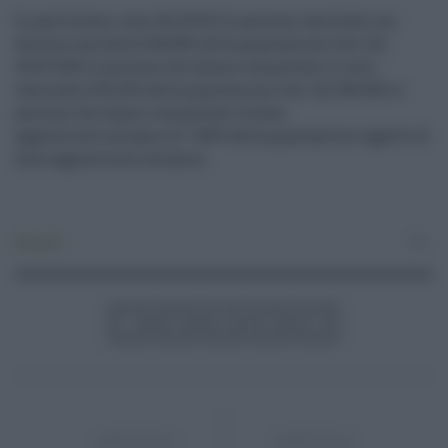
In particolare, sono 46.219.911 le persone vaccinate con
almeno una dose (l'85,58% della popolazione over 12);
43.872.801 le persone che hanno completato il ciclo
vaccinale (l'81,23% della popolazione over 12); 590.506 le
persone che hanno completato la dose
aggiuntiva/richiamo (il 7,80% della popolazione oggetto di
dose aggiuntiva/richiamo).
Attualità
0
ARTICOLO
ARTICOLO