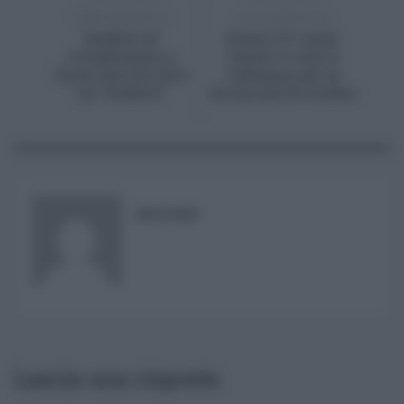
PRECEDENTE
SUCCESSIVO
Reddito di
Bonus TV: quali
cittadinanza, a
canali tv non si
Carini beccati altri
vedranno più in
tre “furbetti”
Sicilia dal 20 ottobre
RISUSER
Lascia una risposta