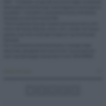
KIEV - "Credetemi, ho parlato con molti leader occidentali.
Questa guerra non finirà qui, farà scoppiare la terza guerra
mondiale". Lo ha detto il presidente ucraino Volodymyr
Zelensky, in un'intervista all'Abc.
"Tutte le persone che sono venute nella nostra terra, tutti
coloro che hanno dato gli ordini, tutti i soldati che hanno
sparato, sono tutti criminali di guerra", ha sottolineato
Zelensky.
Poi il presidente ucraino ha chiesto il sostegno degli
americani spiegando che la priorità è "la sicurezza nel
cielo" perché bisogna "preservare le vite".(ITALPRESS).
Attualità
,
Primo piano
0