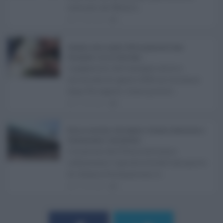
culturali del Medite ...
07.08.2026
0
Assegno unico agosto 2026, pagamenti dopo
Ferragosto: ecco le date Inps ...
I pagamenti dell'assegno unico e
universale di agosto 2026 arriveranno
dopo Ferragosto. Come previst ...
07.08.2026
0
Etna in eruzione, voli sospesi a Catania: limitazioni a
Fontanarossa e voli dirottati ...
L'eruzione dell'Etna continua a
influenzare l'operatività dell'aeroporto
di Catania Fontanarossa. A ...
07.08.2026
0