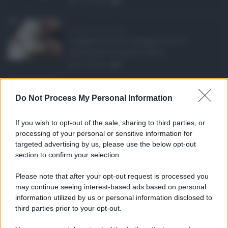
07.08.2026
0
Assegno unico agosto ...
I pagamenti dell'assegno unico e
universale di agosto 2026 a ...
07.08.2026
0
Etna in eruzione, vo ...
Do Not Process My Personal Information
L'eruzione dell'Etna continua a
influenzare l'operatività d ...
If you wish to opt-out of the sale, sharing to third parties, or
07.08.2026
0
processing of your personal or sensitive information for
targeted advertising by us, please use the below opt-out
section to confirm your selection.
CATEGORIE
Please note that after your opt-out request is processed you
Ambiente
1.404
may continue seeing interest-based ads based on personal
information utilized by us or personal information disclosed to
Attualità
6.108
third parties prior to your opt-out.
Comunicati
6