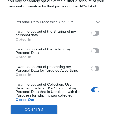
You may separately opt-out of the further disclosure of your
personal information by third parties on the IAB’s list of
Consumo
1.930
downstream participants.
Economia
2.865
Personal Data Processing Opt Outs
This information may also be disclosed by us to third parties
on the IAB’s List of Downstream Participants that may further
Lavoro
2.139
I want to opt-out of the Sharing of my
disclose it to other third parties.
personal data.
Opted In
Politica
1.991
I want to opt-out of the Sale of my
Primo piano
2.619
Personal Data.
Opted In
Proposte
13
I want to opt-out of processing my
Personal Data for Targeted Advertising.
Sanità
1.962
Opted In
I want to opt-out of Collection, Use,
Retention, Sale, and/or Sharing of my
Personal Data that Is Unrelated with the
Purposes for which it was collected.
Opted Out
CONFIRM