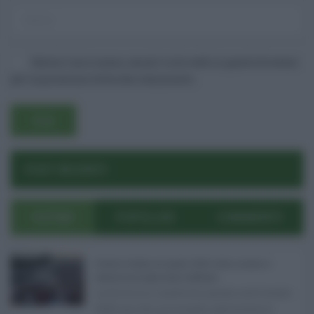
Salva il mio nome, email e sito web in questo browser
per la prossima volta che commento.
Username o E-mail
POST RECENTI
Log In
Ricordami
ULTIMI
POPOLARI
COMMENTI
Registrati
Log In
Reset password
Log In
Reset Password
Eventi in Sicilia ad agosto 2026: teatro, musica e
festival nei luoghi storici dell’Isola ...
La Sicilia si conferma anche nell’estate
2026 uno dei principali palcoscenici