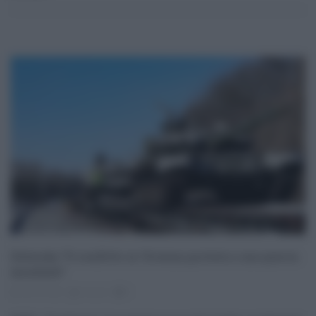
Zelensky “Il conflitto in Ucraina porterà a una guerra
mondiale”
08.03.2022
risuser
0