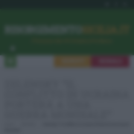
RISORGIMENTO
SICILIA.IT
l’Unione dei #CittadiniPerBene
ISCRIVITI
SEGNALA
ZELENSKY “IL
CONFLITTO IN UCRAINA
PORTERÀ A UNA
GUERRA MONDIALE”
Home
Attualità
Zelensky “Il Conflitto In Ucraina Porterà A Una Guerra
Mondiale”