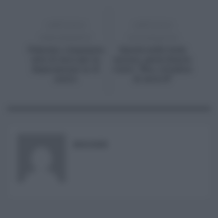
ARTICOLO
ARTICOLO
PRECEDENTE
SUCCESSIVO
Palermo, cinquanta
Sanità nelle Isole
mln di euro per la
minori, parla Danilo
depurazione in 31
Conti: “Noi, cittadini
centri
di serie B”
RISUSER