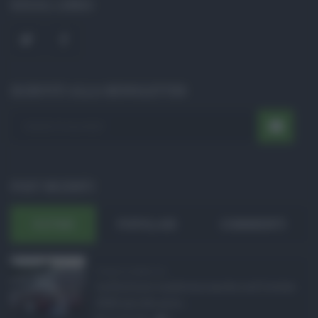
SOCIAL LINKS
ISCRIVITI ALLA NEWSLETTER
POST RECENTI
ULTIMI
POPOLARI
COMMENTI
Eventi in Sicilia ad ...
La Sicilia si conferma anche nell’estate
2026 uno dei prin ...