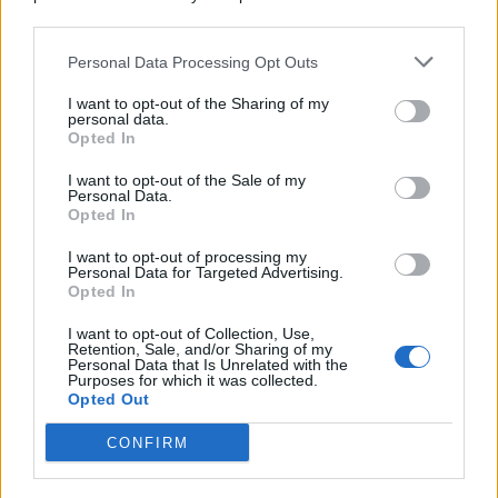
Consumo
1.930
downstream participants.
Economia
2.865
Personal Data Processing Opt Outs
This information may also be disclosed by us to third parties
on the IAB’s List of Downstream Participants that may further
Lavoro
2.139
I want to opt-out of the Sharing of my
disclose it to other third parties.
personal data.
Opted In
Politica
1.991
I want to opt-out of the Sale of my
Primo piano
2.619
Personal Data.
Opted In
Proposte
13
I want to opt-out of processing my
Personal Data for Targeted Advertising.
Sanità
1.962
Opted In
I want to opt-out of Collection, Use,
Retention, Sale, and/or Sharing of my
Personal Data that Is Unrelated with the
Purposes for which it was collected.
Opted Out
CONFIRM