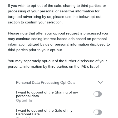
2026 uno dei prin ...
If you wish to opt-out of the sale, sharing to third parties, or
07.08.2026
0
processing of your personal or sensitive information for
targeted advertising by us, please use the below opt-out
section to confirm your selection.
CATEGORIE
Please note that after your opt-out request is processed you
Ambiente
1.404
may continue seeing interest-based ads based on personal
information utilized by us or personal information disclosed to
Attualità
6.108
third parties prior to your opt-out.
Comunicati
6
You may separately opt-out of the further disclosure of your
personal information by third parties on the IAB’s list of
Consumo
1.930
downstream participants.
Economia
2.866
Personal Data Processing Opt Outs
This information may also be disclosed by us to third parties
on the IAB’s List of Downstream Participants that may further
Lavoro
2.139
I want to opt-out of the Sharing of my
disclose it to other third parties.
personal data.
Opted In
Politica
1.992
I want to opt-out of the Sale of my
Primo piano
2.620
Personal Data.