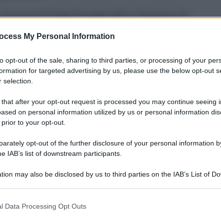
unione civile (legge 20 maggio 2016, n. 76);possono far
mana;fruiscono del congedo entro 30 giorni dalla
ocess My Personal Information
 in grado, seppure lavoratori disoccupati, di dimostrare
ne civile hanno lavorato per almeno 15 giorni alle
ooperative;non siano in servizio per malattia,
to opt-out of the sale, sharing to third parties, or processing of your per
formation for targeted advertising by us, please use the below opt-out s
o restando l’esistenza del rapporto di lavoro.
 selection.
 that after your opt-out request is processed you may continue seeing i
ased on personal information utilized by us or personal information dis
vono essere dipendenti di:
 prior to your opt-out.
della lavorazione del tabacco con qualifica di impiegati,
rately opt-out of the further disclosure of your personal information by
he IAB’s list of downstream participants.
tion may also be disclosed by us to third parties on the IAB’s List of 
 that may further disclose it to other third parties.
o E-mail
l Data Processing Opt Outs
to alla Cassa Unica Assegni Familiari (CUAF).