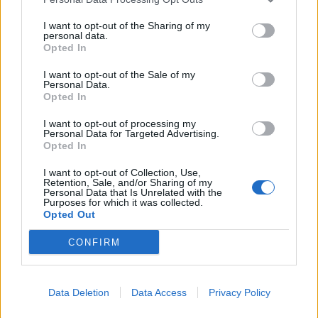
This information may also be disclosed by us to third parties
on the IAB’s List of Downstream Participants that may further
Lavoro
2.139
I want to opt-out of the Sharing of my
disclose it to other third parties.
personal data.
Opted In
Politica
1.992
I want to opt-out of the Sale of my
Primo piano
2.620
Personal Data.
Opted In
Proposte
13
I want to opt-out of processing my
Personal Data for Targeted Advertising.
Sanità
1.962
Opted In
I want to opt-out of Collection, Use,
Retention, Sale, and/or Sharing of my
Personal Data that Is Unrelated with the
Purposes for which it was collected.
Opted Out
CONFIRM
Data Deletion
Data Access
Privacy Policy