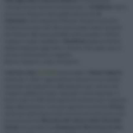
stato approvato il decreto attuativo
. Il termine per
l'attuazione del decreto era fissato per il
14 febbraio
, vale a
dire entro 30 giorni dalla pubblicazione del
dl
Carburanti
nella Gazzetta Ufficiale. Da quel momento,
tuttavia non sono stati fatti ancora passi avanti da parte
del Governo. Ma come potrebbe essere elargito il Bonus
trasporti e quali sarebbero i
beneficiari
qualora venisse
definitivamente approvato il decreto. Ecco quali sono le
ultime indiscrezioni a riguardo.
Bonus trasporti, come utilizzarlo
L'articolo 4 del
DL 5/2023
ha prorogato il
Bonus trasporti
anche per il 2023. L'agevolazione consiste in un voucher
destinato all'acquisto di abbonamenti per i servizi del
trasporto pubblico locale, regionale e interregionale. Il
buono è pari al 100% della spesa da sostenere per l'acquisto
degli abbonamenti e non può superare la cifra dei
60 euro
.
Anche per quest'anno è stato istituito un fondo nello stato
di previsione del
Ministero del Lavoro e delle Politiche
Sociali
che prevede una
dotazione di 100 milioni di euro
.