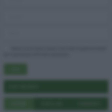
Username o E-mail
Log In
Ricordami
Registrati
Log In
Reset password
Log In
Reset Password
Salva il mio nome, email e sito web in questo browser
per la prossima volta che commento.
POST RECENTI
ULTIMI
POPOLARI
COMMENTI