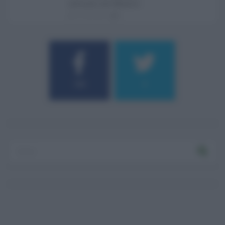
culturali del Medite ...
07.08.2026
0
184
9