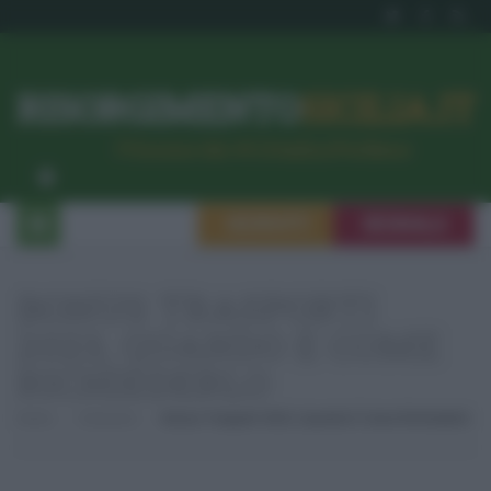
RISORGIMENTO
SICILIA.IT
l’Unione dei #CittadiniPerBene
ISCRIVITI
SEGNALA
BONUS TRASPORTI
2023, QUANDO E COME
RICHIEDERLO
Home
Consumo
Bonus Trasporti 2023, Quando E Come Richiederlo