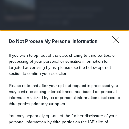
Etna in eruzione, vo ...
L'eruzione dell'Etna continua a
influenzare l'operatività d ...
07.08.2026
0
Sabrina Cillia nuova ...
Do Not Process My Personal Information
Il governo Schifani ha nominato
Sabrina Cillia nuova direttr ...
If you wish to opt-out of the sale, sharing to third parties, or
07.08.2026
0
processing of your personal or sensitive information for
targeted advertising by us, please use the below opt-out
section to confirm your selection.
CATEGORIE
Please note that after your opt-out request is processed you
Ambiente
1.404
may continue seeing interest-based ads based on personal
information utilized by us or personal information disclosed to
Attualità
6.107
third parties prior to your opt-out.
Comunicati
6
You may separately opt-out of the further disclosure of your
personal information by third parties on the IAB’s list of
Consumo
1.930
downstream participants.