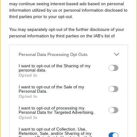
may continue seeing interest-based ads based on personal
information utilized by us or personal information disclosed to
Attualità
6.108
third parties prior to your opt-out.
Comunicati
6
You may separately opt-out of the further disclosure of your
personal information by third parties on the IAB’s list of
Consumo
1.930
downstream participants.
Economia
2.866
Personal Data Processing Opt Outs
This information may also be disclosed by us to third parties
on the IAB’s List of Downstream Participants that may further
Lavoro
2.139
I want to opt-out of the Sharing of my
disclose it to other third parties.
personal data.
Opted In
Politica
1.992
I want to opt-out of the Sale of my
Primo piano
2.620
Personal Data.
Opted In
Proposte
13
I want to opt-out of processing my
Personal Data for Targeted Advertising.
Sanità
1.962
Opted In
I want to opt-out of Collection, Use,
Retention, Sale, and/or Sharing of my