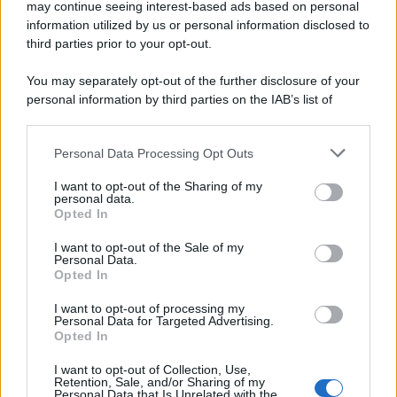
may continue seeing interest-based ads based on personal
information utilized by us or personal information disclosed to
Attualità
6.105
third parties prior to your opt-out.
Comunicati
6
You may separately opt-out of the further disclosure of your
personal information by third parties on the IAB’s list of
Consumo
1.930
downstream participants.
Economia
2.863
Personal Data Processing Opt Outs
This information may also be disclosed by us to third parties
on the IAB’s List of Downstream Participants that may further
Lavoro
2.138
I want to opt-out of the Sharing of my
disclose it to other third parties.
personal data.
Opted In
Politica
1.989
I want to opt-out of the Sale of my
Primo piano
2.618
Personal Data.
Opted In
Proposte
13
I want to opt-out of processing my
Personal Data for Targeted Advertising.
Sanità
1.962
Opted In
I want to opt-out of Collection, Use,
Retention, Sale, and/or Sharing of my
Personal Data that Is Unrelated with the