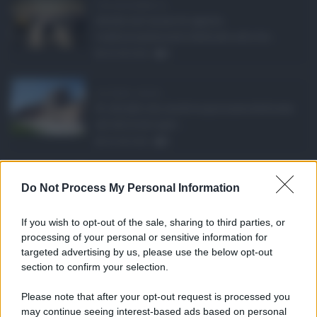
Concorsi pubblici in ...
Anche nel mese di agosto,
tradizionalmente dedicato alle fer ...
06.08.2026
0
Ars Sicilia, chiude ...
Si chiude con un'altra giornata dedicata
all'attività ispet ...
06.08.2026
0
Definizione agevolat ...
Do Not Process My Personal Information
Anche il Comune di Catania aderisce
alla definizione agevola ...
If you wish to opt-out of the sale, sharing to third parties, or
06.08.2026
0
processing of your personal or sensitive information for
targeted advertising by us, please use the below opt-out
section to confirm your selection.
CATEGORIE
Please note that after your opt-out request is processed you
Ambiente
1.404
may continue seeing interest-based ads based on personal