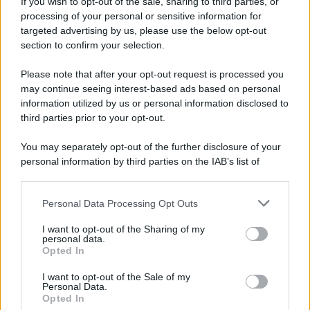
If you wish to opt-out of the sale, sharing to third parties, or
07.08.2026
0
processing of your personal or sensitive information for
targeted advertising by us, please use the below opt-out
section to confirm your selection.
CATEGORIE
Please note that after your opt-out request is processed you
Ambiente
1.404
may continue seeing interest-based ads based on personal
information utilized by us or personal information disclosed to
Attualità
6.108
third parties prior to your opt-out.
Comunicati
6
You may separately opt-out of the further disclosure of your
personal information by third parties on the IAB’s list of
Consumo
1.930
downstream participants.
Economia
2.865
Personal Data Processing Opt Outs
This information may also be disclosed by us to third parties
on the IAB’s List of Downstream Participants that may further
Lavoro
2.139
I want to opt-out of the Sharing of my
disclose it to other third parties.
personal data.
Opted In
Politica
1.991
I want to opt-out of the Sale of my
Primo piano
2.619
Personal Data.
Opted In