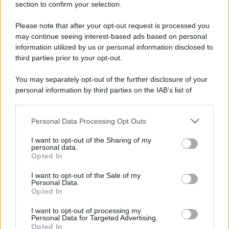
section to confirm your selection.
CATEGORIE
Please note that after your opt-out request is processed you
Ambiente
1.404
may continue seeing interest-based ads based on personal
information utilized by us or personal information disclosed to
Attualità
6.106
third parties prior to your opt-out.
Comunicati
6
You may separately opt-out of the further disclosure of your
personal information by third parties on the IAB’s list of
Consumo
1.930
downstream participants.
Economia
2.864
Personal Data Processing Opt Outs
This information may also be disclosed by us to third parties
on the IAB’s List of Downstream Participants that may further
Lavoro
2.138
I want to opt-out of the Sharing of my
disclose it to other third parties.
personal data.
Opted In
Politica
1.989
I want to opt-out of the Sale of my
Primo piano
2.619
Personal Data.
Opted In
Proposte
13
I want to opt-out of processing my
Personal Data for Targeted Advertising.
Sanità
1.962
Opted In