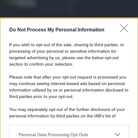
all'attività ispet ...
06.08.2026
0
Definizione agevolat ...
Do Not Process My Personal Information
Anche il Comune di Catania aderisce
alla definizione agevola ...
If you wish to opt-out of the sale, sharing to third parties, or
06.08.2026
0
processing of your personal or sensitive information for
targeted advertising by us, please use the below opt-out
section to confirm your selection.
CATEGORIE
Please note that after your opt-out request is processed you
Ambiente
1.404
may continue seeing interest-based ads based on personal
information utilized by us or personal information disclosed to
Attualità
6.106
third parties prior to your opt-out.
Comunicati
6
You may separately opt-out of the further disclosure of your
personal information by third parties on the IAB’s list of
Consumo
1.930
downstream participants.
Economia
2.864
Personal Data Processing Opt Outs
This information may also be disclosed by us to third parties