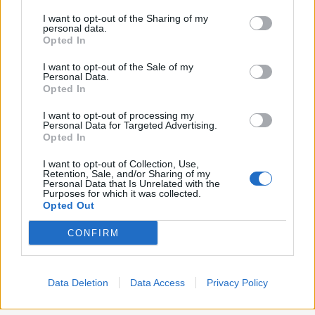
on the IAB’s List of Downstream Participants that may further
Lavoro
2.139
I want to opt-out of the Sharing of my
disclose it to other third parties.
personal data.
Opted In
Politica
1.990
I want to opt-out of the Sale of my
Primo piano
2.619
Personal Data.
Opted In
Proposte
13
I want to opt-out of processing my
Personal Data for Targeted Advertising.
Sanità
1.962
Opted In
I want to opt-out of Collection, Use,
Retention, Sale, and/or Sharing of my
Personal Data that Is Unrelated with the
Purposes for which it was collected.
Opted Out
CONFIRM
Data Deletion
Data Access
Privacy Policy