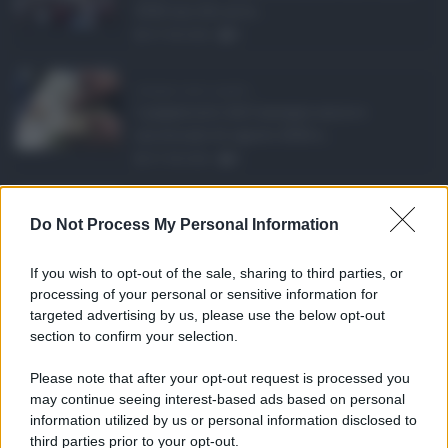
2026 uno dei prin ...
07.08.2026
0
Assegno unico agosto ...
I pagamenti dell'assegno unico e
universale di agosto 2026 a ...
07.08.2026
0
Etna in eruzione, vo ...
Do Not Process My Personal Information
L'eruzione dell'Etna continua a
influenzare l'operatività d ...
If you wish to opt-out of the sale, sharing to third parties, or
07.08.2026
0
processing of your personal or sensitive information for
targeted advertising by us, please use the below opt-out
section to confirm your selection.
CATEGORIE
Please note that after your opt-out request is processed you
Ambiente
1.404
may continue seeing interest-based ads based on personal
information utilized by us or personal information disclosed to
Attualità
6.108
third parties prior to your opt-out.