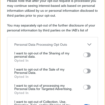
Please note that after your opt-out request is processed you
Ambiente
1.404
may continue seeing interest-based ads based on personal
information utilized by us or personal information disclosed to
Attualità
6.108
third parties prior to your opt-out.
Comunicati
6
You may separately opt-out of the further disclosure of your
personal information by third parties on the IAB’s list of
Consumo
1.930
downstream participants.
Economia
2.865
Personal Data Processing Opt Outs
This information may also be disclosed by us to third parties
on the IAB’s List of Downstream Participants that may further
Lavoro
2.139
I want to opt-out of the Sharing of my
disclose it to other third parties.
personal data.
Opted In
Politica
1.991
I want to opt-out of the Sale of my
Primo piano
2.619
Personal Data.
Opted In
Proposte
13
I want to opt-out of processing my
Personal Data for Targeted Advertising.
Sanità
1.962
Opted In
I want to opt-out of Collection, Use,