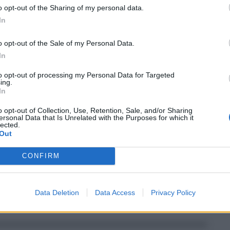
e l’assegno. Un meccanismo che garantisce
continuità,
o opt-out of the Sharing of my personal data.
Reset password
dami
In
ti
Log In
Reset P
o opt-out of the Sale of my Personal Data.
In
0
to opt-out of processing my Personal Data for Targeted
ing.
In
o opt-out of Collection, Use, Retention, Sale, and/or Sharing
ersonal Data that Is Unrelated with the Purposes for which it
lected.
Out
CONFIRM
ARTICOLO SUCCESSIVO
Sicilia 2026, tra immobilismo e
speranza: serve uno scatto
d’orgoglio
Data Deletion
Data Access
Privacy Policy