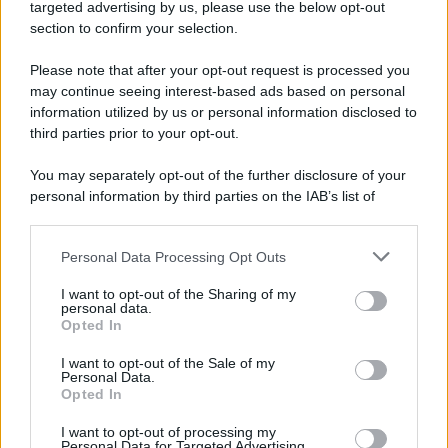
targeted advertising by us, please use the below opt-out
section to confirm your selection.
CATEGORIE
Please note that after your opt-out request is processed you
Ambiente
1.404
may continue seeing interest-based ads based on personal
information utilized by us or personal information disclosed to
Attualità
6.107
third parties prior to your opt-out.
Comunicati
6
You may separately opt-out of the further disclosure of your
personal information by third parties on the IAB’s list of
Consumo
1.930
downstream participants.
Economia
2.864
Personal Data Processing Opt Outs
This information may also be disclosed by us to third parties
on the IAB’s List of Downstream Participants that may further
Lavoro
2.139
I want to opt-out of the Sharing of my
disclose it to other third parties.
personal data.
Opted In
Politica
1.991
I want to opt-out of the Sale of my
Primo piano
2.619
Personal Data.
Opted In
Proposte
13
I want to opt-out of processing my
Personal Data for Targeted Advertising.