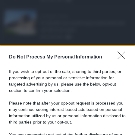
Ars Sicilia, chiude ...
Si chiude con un'altra giornata dedicata
all'attività ispet ...
06.08.2026
0
Definizione agevolat ...
Do Not Process My Personal Information
Anche il Comune di Catania aderisce
alla definizione agevola ...
If you wish to opt-out of the sale, sharing to third parties, or
06.08.2026
0
processing of your personal or sensitive information for
targeted advertising by us, please use the below opt-out
section to confirm your selection.
CATEGORIE
Please note that after your opt-out request is processed you
Ambiente
1.404
may continue seeing interest-based ads based on personal
information utilized by us or personal information disclosed to
Attualità
6.106
third parties prior to your opt-out.
Comunicati
6
You may separately opt-out of the further disclosure of your