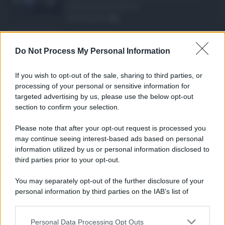
10 milioni di euro d ...
08.08.2026
1
Eventi in Sicilia ad ...
Do Not Process My Personal Information
La Sicilia si conferma anche nell’estate
2026 uno dei prin ...
If you wish to opt-out of the sale, sharing to third parties, or
07.08.2026
1
processing of your personal or sensitive information for
targeted advertising by us, please use the below opt-out
section to confirm your selection.
CATEGORIE
Please note that after your opt-out request is processed you
Ambiente
1.404
may continue seeing interest-based ads based on personal
information utilized by us or personal information disclosed to
Attualità
6.108
third parties prior to your opt-out.
Comunicati
6
You may separately opt-out of the further disclosure of your
personal information by third parties on the IAB’s list of
Consumo
1.930
downstream participants.
Economia
2.866
Personal Data Processing Opt Outs
This information may also be disclosed by us to third parties