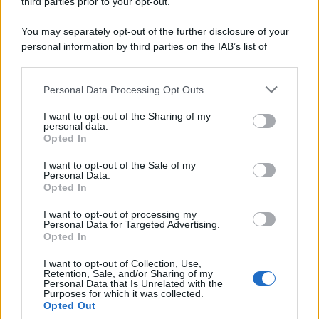
third parties prior to your opt-out.
Comunicati
6
You may separately opt-out of the further disclosure of your
personal information by third parties on the IAB’s list of
Consumo
1.930
downstream participants.
Economia
2.864
Personal Data Processing Opt Outs
This information may also be disclosed by us to third parties
on the IAB’s List of Downstream Participants that may further
Lavoro
2.139
I want to opt-out of the Sharing of my
disclose it to other third parties.
personal data.
Opted In
Politica
1.990
I want to opt-out of the Sale of my
Primo piano
2.619
Personal Data.
Opted In
Proposte
13
I want to opt-out of processing my
Personal Data for Targeted Advertising.
Sanità
1.962
Opted In
I want to opt-out of Collection, Use,
Retention, Sale, and/or Sharing of my
Personal Data that Is Unrelated with the
Purposes for which it was collected.
Opted Out