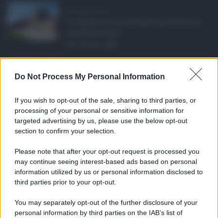
Ars Sicilia, chiude ...
Si chiude con un'altra giornata dedicata
all'attività ispet ...
06.08.2026
0
Definizione agevolat ...
Do Not Process My Personal Information
Anche il Comune di Catania aderisce
alla definizione agevola ...
If you wish to opt-out of the sale, sharing to third parties, or
06.08.2026
0
processing of your personal or sensitive information for
targeted advertising by us, please use the below opt-out
section to confirm your selection.
CATEGORIE
Please note that after your opt-out request is processed you
Ambiente
1.404
may continue seeing interest-based ads based on personal
information utilized by us or personal information disclosed to
Attualità
6.106
third parties prior to your opt-out.
Comunicati
6
You may separately opt-out of the further disclosure of your
personal information by third parties on the IAB’s list of
Consumo
1.930