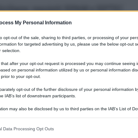
Siciliana: requisiti ISPAM e ISPTEC
variano in base al profilo:
ocess My Personal Information
ativa (ISPAM)
to opt-out of the sale, sharing to third parties, or processing of your per
formation for targeted advertising by us, please use the below opt-out s
 selection.
 Economia
, Scienze dell’amministrazione e titoli
 that after your opt-out request is processed you may continue seeing i
ased on personal information utilized by us or personal information dis
 prior to your opt-out.
co o politico-amministrativo.
rately opt-out of the further disclosure of your personal information by
he IAB’s list of downstream participants.
 e sicurezza (ISPTEC)
tion may also be disclosed by us to third parties on the IAB’s List of 
 that may further disclose it to other third parties.
o E-mail
fessioni sanitarie della prevenzione;
l Data Processing Opt Outs
tecniche previste dal bando.