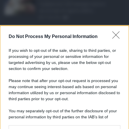
I pagamenti dell'assegno unico e
universale di agosto 2026 a ...
07.08.2026
0
Etna in eruzione, vo ...
Do Not Process My Personal Information
L'eruzione dell'Etna continua a
influenzare l'operatività d ...
If you wish to opt-out of the sale, sharing to third parties, or
07.08.2026
0
processing of your personal or sensitive information for
targeted advertising by us, please use the below opt-out
section to confirm your selection.
CATEGORIE
Please note that after your opt-out request is processed you
Ambiente
1.404
may continue seeing interest-based ads based on personal
information utilized by us or personal information disclosed to
Attualità
6.108
third parties prior to your opt-out.
Comunicati
6
You may separately opt-out of the further disclosure of your
personal information by third parties on the IAB’s list of
Consumo
1.930
downstream participants.