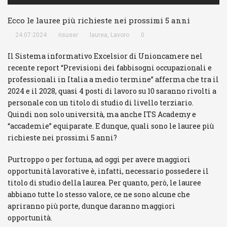
Log In
Ricordami
Ecco le lauree più richieste nei prossimi 5 anni
Registrati
Log In
Reset password
24.07.2024
risuser
laurea
,
Lavoro
0
Log In
Reset Password
Il Sistema informativo Excelsior di Unioncamere nel
recente report “Previsioni dei fabbisogni occupazionali e
professionali in Italia a medio termine” afferma che tra il
2024 e il 2028, quasi 4 posti di lavoro su 10 saranno rivolti a
personale con un titolo di studio di livello terziario.
Quindi non solo università, ma anche ITS Academy e
“accademie” equiparate. E dunque, quali sono le lauree più
richieste nei prossimi 5 anni?
Purtroppo o per fortuna, ad oggi per avere maggiori
opportunità lavorative è, infatti, necessario possedere il
titolo di studio della laurea. Per quanto, però, le lauree
abbiano tutte lo stesso valore, ce ne sono alcune che
apriranno più porte, dunque daranno maggiori
opportunità.