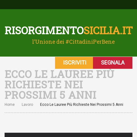
RISORGIMENTO
SICILIA.IT
l’Unione dei #CittadiniPerBene
ISCRIVITI
SEGNALA
ECCO LE LAUREE PIÙ
RICHIESTE NEI
PROSSIMI 5 ANNI
Home
Lavoro
Ecco Le Lauree Più Richieste Nei Prossimi 5 Anni
Username o E-mail