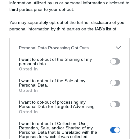
information utilized by us or personal information disclosed to
Attualità
6.108
third parties prior to your opt-out.
Comunicati
6
You may separately opt-out of the further disclosure of your
personal information by third parties on the IAB’s list of
Consumo
1.930
downstream participants.
Economia
2.866
Personal Data Processing Opt Outs
This information may also be disclosed by us to third parties
on the IAB’s List of Downstream Participants that may further
Lavoro
2.139
I want to opt-out of the Sharing of my
disclose it to other third parties.
personal data.
Opted In
Politica
1.992
I want to opt-out of the Sale of my
Primo piano
2.620
Personal Data.
Opted In
Proposte
13
I want to opt-out of processing my
Personal Data for Targeted Advertising.
Sanità
1.962
Opted In
I want to opt-out of Collection, Use,
Retention, Sale, and/or Sharing of my
Personal Data that Is Unrelated with the
Purposes for which it was collected.