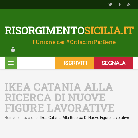
RISORGIMENTO
SICILIA.IT
l’Unione dei #CittadiniPerBene
ISCRIVITI
SEGNALA
IKEA CATANIA ALLA
RICERCA DI NUOVE
FIGURE LAVORATIVE
Home
Lavoro
Ikea Catania Alla Ricerca Di Nuove Figure Lavorative