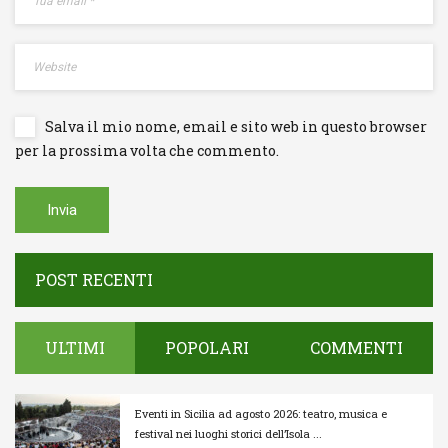
Username o E-mail
Log In
Ricordami
Registrati
Log In
Salva il mio nome, email e sito web in questo browser
Reset password
Log In
Reset Password
per la prossima volta che commento.
POST RECENTI
ULTIMI
POPOLARI
COMMENTI
Eventi in Sicilia ad agosto 2026: teatro, musica e
festival nei luoghi storici dell’Isola ...