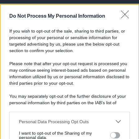
Definizione agevolat ...
Do Not Process My Personal Information
Anche il Comune di Catania aderisce
alla definizione agevola ...
If you wish to opt-out of the sale, sharing to third parties, or
06.08.2026
0
processing of your personal or sensitive information for
targeted advertising by us, please use the below opt-out
section to confirm your selection.
CATEGORIE
Please note that after your opt-out request is processed you
Ambiente
1.404
may continue seeing interest-based ads based on personal
information utilized by us or personal information disclosed to
Attualità
6.106
third parties prior to your opt-out.
Comunicati
6
You may separately opt-out of the further disclosure of your
personal information by third parties on the IAB’s list of
Consumo
1.930
downstream participants.
Economia
2.864
Personal Data Processing Opt Outs
This information may also be disclosed by us to third parties
on the IAB’s List of Downstream Participants that may further
Lavoro
2.139
I want to opt-out of the Sharing of my
disclose it to other third parties.
personal data.