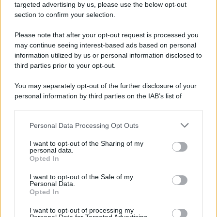
targeted advertising by us, please use the below opt-out
section to confirm your selection.
CATEGORIE
Please note that after your opt-out request is processed you
Ambiente
1.404
may continue seeing interest-based ads based on personal
information utilized by us or personal information disclosed to
Attualità
6.108
third parties prior to your opt-out.
Comunicati
6
You may separately opt-out of the further disclosure of your
personal information by third parties on the IAB’s list of
Consumo
1.930
downstream participants.
Economia
2.865
Personal Data Processing Opt Outs
This information may also be disclosed by us to third parties
on the IAB’s List of Downstream Participants that may further
Lavoro
2.139
I want to opt-out of the Sharing of my
disclose it to other third parties.
personal data.
Opted In
Politica
1.991
I want to opt-out of the Sale of my
Primo piano
2.619
Personal Data.
Opted In
Proposte
13
I want to opt-out of processing my