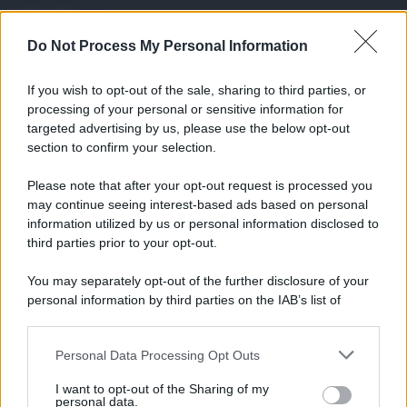
Barriere architetton ...
Do Not Process My Personal Information
In Sicilia il diritto all'accessibilità
continua a scontrar ...
If you wish to opt-out of the sale, sharing to third parties, or
05.08.2026
1
processing of your personal or sensitive information for
targeted advertising by us, please use the below opt-out
section to confirm your selection.
CATEGORIE
Please note that after your opt-out request is processed you
Ambiente
1.403
may continue seeing interest-based ads based on personal
information utilized by us or personal information disclosed to
Attualità
6.106
third parties prior to your opt-out.
Comunicati
6
You may separately opt-out of the further disclosure of your
personal information by third parties on the IAB’s list of
Consumo
1.930
downstream participants.
Economia
2.863
Personal Data Processing Opt Outs
This information may also be disclosed by us to third parties
on the IAB’s List of Downstream Participants that may further
Lavoro
2.138
I want to opt-out of the Sharing of my
disclose it to other third parties.
personal data.