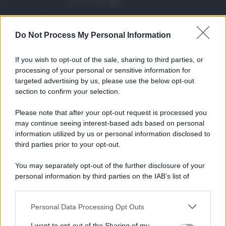
07.08.2026
0
Concorsi pubblici in ...
Do Not Process My Personal Information
Anche nel mese di agosto,
tradizionalmente dedicato alle fer ...
If you wish to opt-out of the sale, sharing to third parties, or
06.08.2026
0
processing of your personal or sensitive information for
targeted advertising by us, please use the below opt-out
section to confirm your selection.
CATEGORIE
Please note that after your opt-out request is processed you
Ambiente
1.404
may continue seeing interest-based ads based on personal
information utilized by us or personal information disclosed to
Attualità
6.107
third parties prior to your opt-out.
Comunicati
6
You may separately opt-out of the further disclosure of your
personal information by third parties on the IAB’s list of
Consumo
1.930
downstream participants.
Economia
2.864
Personal Data Processing Opt Outs
This information may also be disclosed by us to third parties
on the IAB’s List of Downstream Participants that may further
Lavoro
2.139
I want to opt-out of the Sharing of my