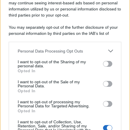
may continue seeing interest-based ads based on personal
information utilized by us or personal information disclosed to
Attualità
6.108
third parties prior to your opt-out.
Comunicati
6
You may separately opt-out of the further disclosure of your
personal information by third parties on the IAB’s list of
Consumo
1.930
downstream participants.
Economia
2.866
Personal Data Processing Opt Outs
This information may also be disclosed by us to third parties
on the IAB’s List of Downstream Participants that may further
Lavoro
2.139
I want to opt-out of the Sharing of my
disclose it to other third parties.
personal data.
Opted In
Politica
1.991
I want to opt-out of the Sale of my
Primo piano
2.620
Personal Data.
Opted In
Proposte
13
I want to opt-out of processing my
Personal Data for Targeted Advertising.
Sanità
1.962
Opted In
I want to opt-out of Collection, Use,
Retention, Sale, and/or Sharing of my