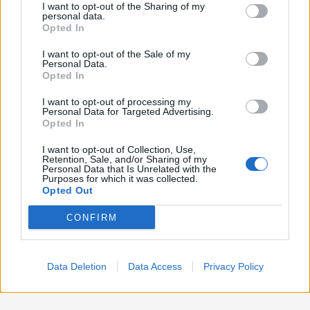
Lavoro
2.139
I want to opt-out of the Sharing of my
disclose it to other third parties.
personal data.
Opted In
Politica
1.990
I want to opt-out of the Sale of my
Primo piano
2.619
Personal Data.
Opted In
Proposte
13
I want to opt-out of processing my
Personal Data for Targeted Advertising.
Sanità
1.962
Opted In
I want to opt-out of Collection, Use,
Retention, Sale, and/or Sharing of my
Personal Data that Is Unrelated with the
Purposes for which it was collected.
Opted Out
CONFIRM
Data Deletion
Data Access
Privacy Policy
Preferenze Privacy