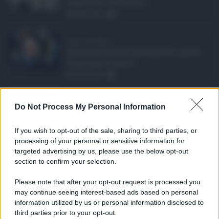
manovra in variazione ...
08.08.2026
0
Super Zes Sicilia, d ...
La Giunta Schifani ha stanziato i primi
10 milioni di euro d ...
08.08.2026
1
Eventi in Sicilia ad ...
Do Not Process My Personal Information
La Sicilia si conferma anche nell’estate
2026 uno dei prin ...
If you wish to opt-out of the sale, sharing to third parties, or
07.08.2026
0
processing of your personal or sensitive information for
targeted advertising by us, please use the below opt-out
section to confirm your selection.
CATEGORIE
Please note that after your opt-out request is processed you
Ambiente
1.404
may continue seeing interest-based ads based on personal
information utilized by us or personal information disclosed to
Attualità
6.108
third parties prior to your opt-out.